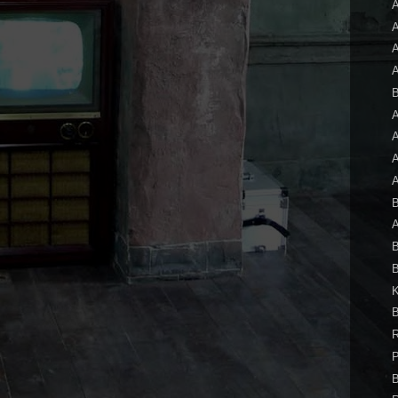
A
B
A
A
A
A
B
A
B
B
B