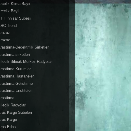
rcelik Klima Bayii
rcelik Bayii
TT Inhisar Subesi
ARC Trend
Arazoz
Arazoz
rastirma-Dedektiflik Sirketleri
rastirma sirketleri
ilecik Bilecik Merkez Radyolari
rastirma Kurumlari
rastirma Hastaneleri
rastirma Gelistirme
rastirma Enstituleri
rastirma
ilecik Radyolari
ras Kargo Subeleri
ras Kargo
Aras Edas