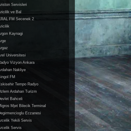
riston Servisleri
ricilik ve Bal
KRAL FM Secenek 2
ricilik
Argon Kaynagi
Arge
Argaz
rel Universitesi
Radyo Vizyon Ankara
rdahan Nakliye
Bingol FM
Eskisehir Tempo Radyo
Ozlem Ardahan Turizm
evlet Bahceli
igros Mjet Bilecik Terminal
egirmencioglu Eczanesi
rcelik Yekili Servis
rcelik Servis