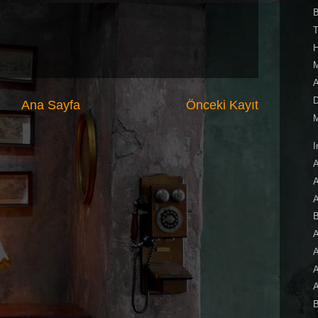
T
M
A
D
Ana Sayfa
Önceki Kayıt
M
I
A
A
A
B
A
A
A
B