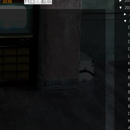
►
20
n:
10:55
▼
20
►
▼
D
G
L
B
B
B
B
B
B