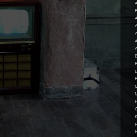
B
A
A
B
B
B
G
K
I