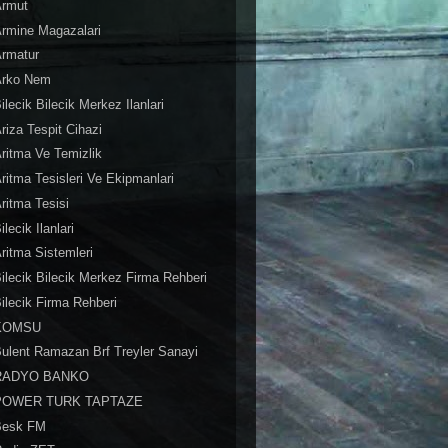
Armut
rmine Magazalari
Armatur
Arko Nem
ilecik Bilecik Merkez Ilanlari
riza Tespit Cihazi
ritma Ve Temizlik
ritma Tesisleri Ve Ekipmanlari
ritma Tesisi
ilecik Ilanlari
ritma Sistemleri
ilecik Bilecik Merkez Firma Rehberi
ilecik Firma Rehberi
KOMSU
ulent Ramazan Brf Treyler Sanayi
RADYO BANKO
POWER TURK TAPTAZE
Besk FM