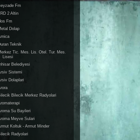
Beyzade Fm
RD 2 Altin
Hos Fm
etal Dolap
rnica
uran Teknik
erkez Tic. Mes. Lis. Otel. Tur. Mes.
Lisesi
nhisar Belediyesi
rsiv Sistemi
rsiv Dolaplari
rora
ilecik Bilecik Merkez Radyolari
romaterapi
roma Su Bayileri
Aroma Meyve Sulari
rmut Koltuk - Armut Minder
ilecik Radyolari