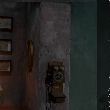
S
B
B
O
B
B
B
B
B
B
A
A