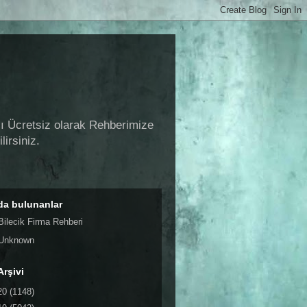
zı Ücretsiz olarak Rehberimize
lirsiniz.
da bulunanlar
Bilecik Firma Rehberi
Unknown
Arşivi
20
(1148)