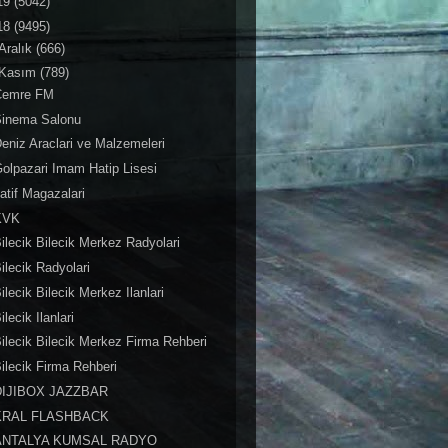
19
(5042)
18
(9495)
Aralık
(666)
Kasım
(789)
Cemre FM
Sinema Salonu
eniz Araclari ve Malzemeleri
olpazari Imam Hatip Lisesi
atif Magazalari
KVK
ilecik Bilecik Merkez Radyolari
ilecik Radyolari
ilecik Bilecik Merkez Ilanlari
ilecik Ilanlari
ilecik Bilecik Merkez Firma Rehberi
ilecik Firma Rehberi
DIJIBOX JAZZBAR
KRAL FLASHBACK
ANTALYA KUMSAL RADYO