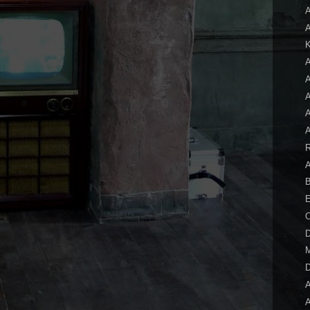
A
A
A
A
A
D
M
D
A
A