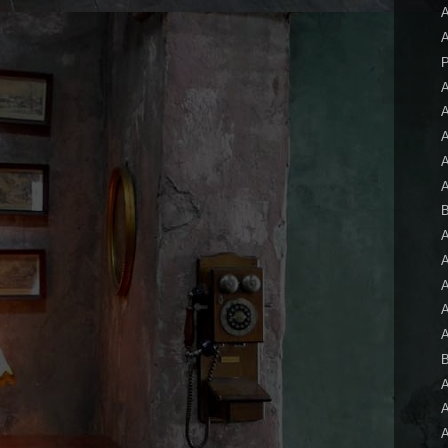
A
A
P
A
A
B
A
A
A
A
A
B
A
A